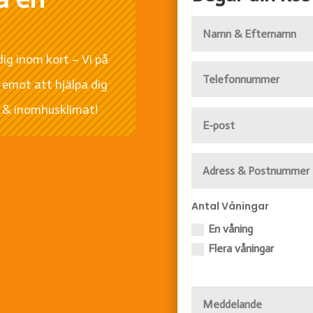
 dig inom kort – Vi på
 emot att hjälpa dig
n & inomhusklimat!
Antal Våningar
En våning
Flera våningar