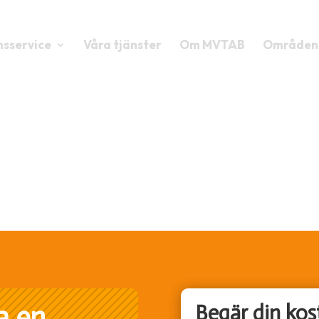
nsservice
Våra tjänster
Om MVTAB
Områden
a en
Begär din kost