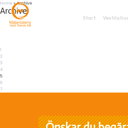
Home
»
Archive
Archive
Start
Ventilatio
1
2
3
4
5
6
7
Önskar du begär