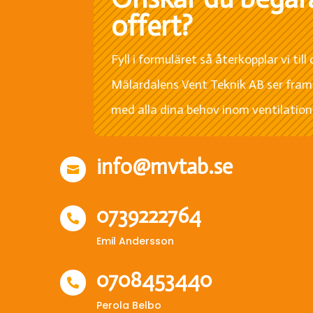
offert?
Fyll i formuläret så återkopplar vi till
Mälardalens Vent Teknik AB ser fram
med alla dina behov inom ventilatio
info@mvtab.se

0739222764

Emil Andersson
0708453440

Perola Belbo