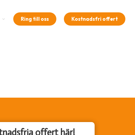
Ring till oss
Kostnadsfri offert
nadsfria offert här!