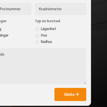
ngar
Typ av bostad
g
Lägenhet
ningar
Hus
Radhus
Skicka