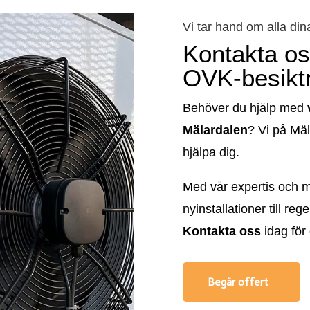
Vi tar hand om alla di
Kontakta oss
OVK-besiktn
Behöver du hjälp med
Mälardalen
? Vi på Mäl
hjälpa dig.
Med vår expertis och mo
nyinstallationer till re
Kontakta oss
idag för 
Begär offert