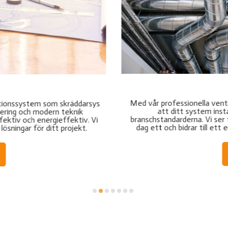
Ser
ion i Mälardalen garanterar vi
Vårt program för service och
och följer de senaste
att ditt system alltid funger
ilation fungerar optimalt från
kontroller och snabb servi
 och hållbart inomhusklimat.
problem innan