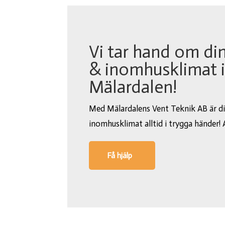
Vi tar hand om din
& inomhusklimat 
Mälardalen!
Med Mälardalens Vent Teknik AB är di
inomhusklimat alltid i trygga händer! A
Få hjälp