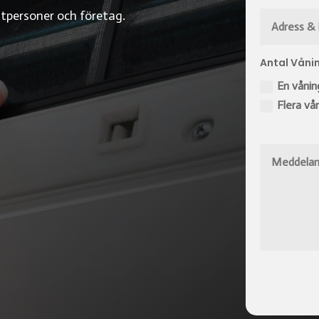
atpersoner och företag.
Antal Våni
En vånin
Flera vå