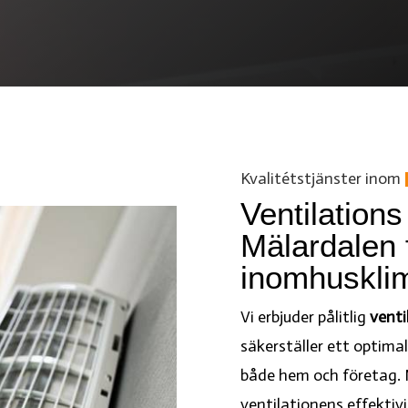
Kvalitétstjänster inom
Ventilations
Mälardalen f
inomhusklim
Vi erbjuder pålitlig
venti
säkerställer ett optim
både hem och företag. 
ventilationens effektivite