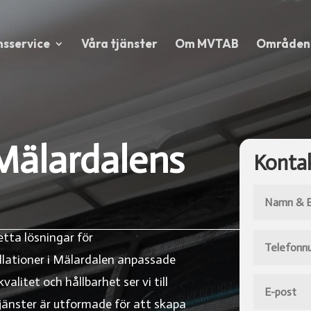
nsservice
Våra tjänster
Om MVTAB
Områden
Mälardalens
Kontak
tta lösningar för
allationer i Mälardalen anpassade
alitet och hållbarhet ser vi till
jänster är utformade för att skapa