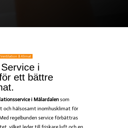
Ventilation & Klimat
 Service i
ör ett bättre
at.
lationsservice i Mälardalen
som
alt och hälsosamt inomhusklimat för
Med regelbunden service förbättras
t, vilket leder till friskare luft och en