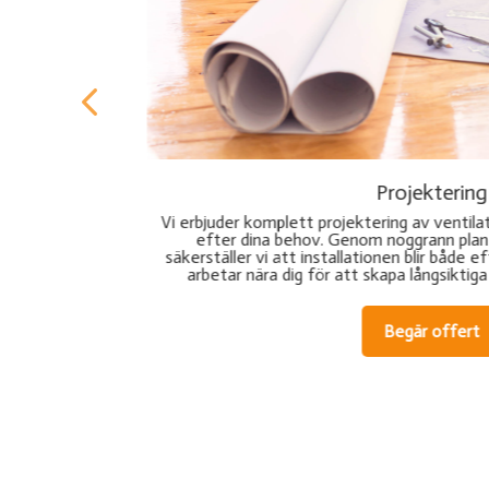
Installation
Med vår professionella ventilationsinstallat
om skräddarsys
att ditt system installeras korrekt 
rn teknik
branschstandarderna. Vi ser till att din vent
gieffektiv. Vi
dag ett och bidrar till ett energieffektivt
tt projekt.
Begär offert