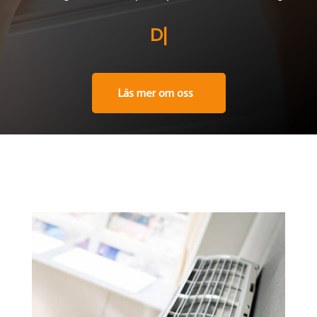
Din exper
|
Läs mer om oss