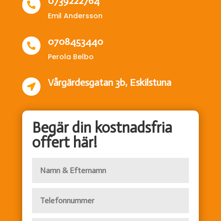
0739222764

Emil Andersson
0708453440

Perola Belbo
Vårgärdesgatan 3b, Eskilstuna

Begär din kostnadsfria
offert här!