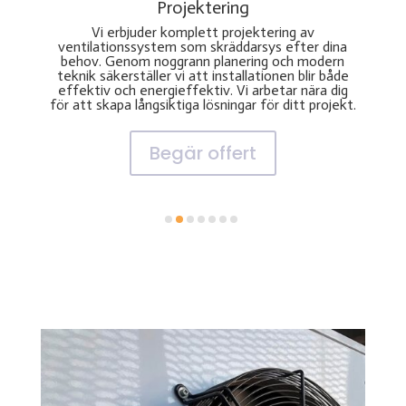
Projektering
Med vår prof
Vi erbjuder komplett projektering av
Mälardal
tilationssystem som skräddarsys efter dina
installe
hov. Genom noggrann planering och modern
branschstanda
nik säkerställer vi att installationen blir både
fungerar opt
ektiv och energieffektiv. Vi arbetar nära dig
energieffe
att skapa långsiktiga lösningar för ditt projekt.
Begär offert