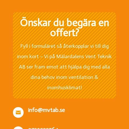
Önskar du begära en
offert?
Fyll i formuläret så återkopplar vi till dig
inom kort – Vi på Mälardalens Vent Teknik
AB ser fram emot att hjälpa dig med alla
dina behov inom ventilation &
inomhusklimat!
info@mvtab.se
