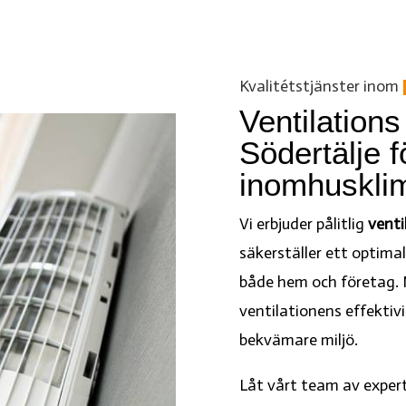
Kvalitétstjänster inom
Ventilations
Södertälje f
inomhusklim
Vi erbjuder pålitlig
venti
säkerställer ett optim
både hem och företag. 
ventilationens effektivite
bekvämare miljö.
Låt vårt team av expert