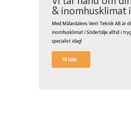
Vi tar hand om din
& inomhusklimat i
Med Mälardalens Vent Teknik AB är di
inomhusklimat i Södertälje alltid i try
specialist idag!
Få hjälp