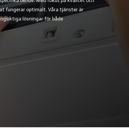
specifika behov. Med fokus på kvalitet och
mat fungerar optimalt. Våra tjänster är
ngsiktiga lösningar för både