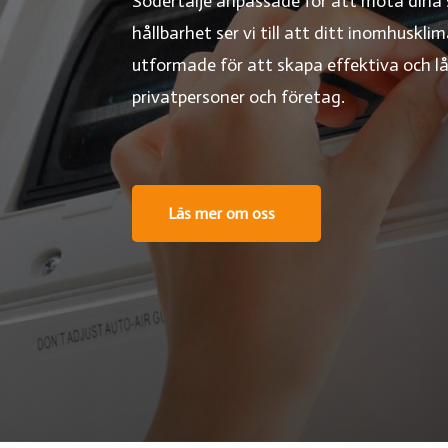
Södertälje anpassade för att möta dina 
hållbarhet ser vi till att ditt inomhuskli
utformade för att skapa effektiva och lå
privatpersoner och företag.
Din
|
Läs mer om oss