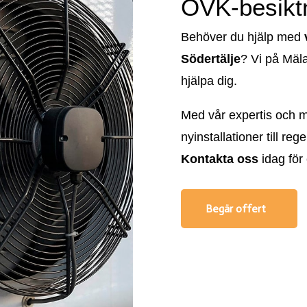
OVK-besiktn
Behöver du hjälp med
Södertälje
? Vi på Mäla
hjälpa dig.
Med vår expertis och mo
nyinstallationer till re
Kontakta oss
idag för 
Begär offert