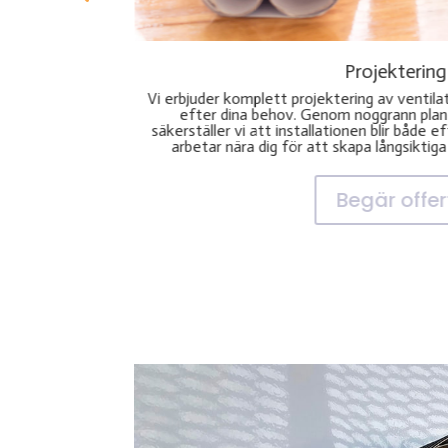
Installation
Med vår professionella ventilationsinstallat
om skräddarsys
att ditt system installeras korrekt 
rn teknik
branschstandarderna. Vi ser till att din vent
gieffektiv. Vi
dag ett och bidrar till ett energieffektivt
tt projekt.
Begär offer