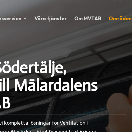
nsservice
Våra tjänster
Om MVTAB
Områden
Södertälje,
ll Mälardalens
AB
i kompletta lösningar för Ventilation i