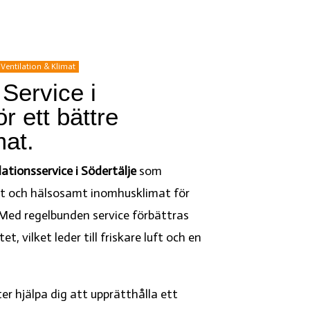
Ventilation & Klimat
 Service i
ör ett bättre
at.
lationsservice i Södertälje
som
alt och hälsosamt inomhusklimat för
Med regelbunden service förbättras
t, vilket leder till friskare luft och en
er hjälpa dig att upprätthålla ett