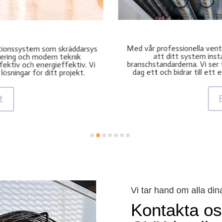
Ser
ion i Mälardalen garanterar vi
Vårt program för service och
och följer de senaste
att ditt system alltid funger
ilation fungerar optimalt från
kontroller och snabb servi
 och hållbart inomhusklimat.
problem innan
t
Vi tar hand om alla di
Kontakta oss