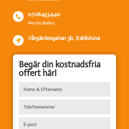
0708453440

Perola Belbo
Vårgärdesgatan 3b, Eskilstuna

Begär din kostnadsfria
offert här!