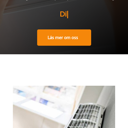
Din exper
|
Läs mer om oss