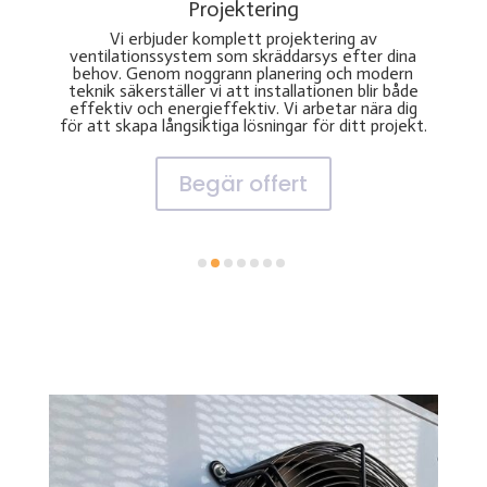
Projektering
Med vår 
Vi erbjuder komplett projektering av
Mäla
ventilationssystem som skräddarsys efter dina
inst
behov. Genom noggrann planering och modern
branschst
teknik säkerställer vi att installationen blir både
fungerar
effektiv och energieffektiv. Vi arbetar nära dig
energi
för att skapa långsiktiga lösningar för ditt projekt.
Begär offert