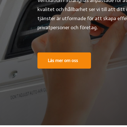
Ventilation i Strängnäs anpassade för a
kvalitet och hållbarhet ser vi till att di
tjänster är utformade för att skapa effe
privatpersoner och företag.
Din
|
Läs mer om oss