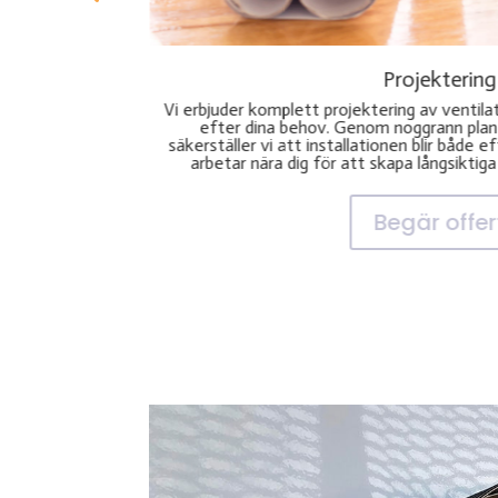
Installation
Med vår professionella ventilationsinstallat
om skräddarsys
att ditt system installeras korrekt 
rn teknik
branschstandarderna. Vi ser till att din vent
gieffektiv. Vi
dag ett och bidrar till ett energieffektivt
tt projekt.
Begär offer