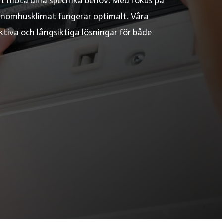
tt möta dina specifika behov. Med fokus på
tt inomhusklimat fungerar optimalt. Våra
ktiva och långsiktiga lösningar för både