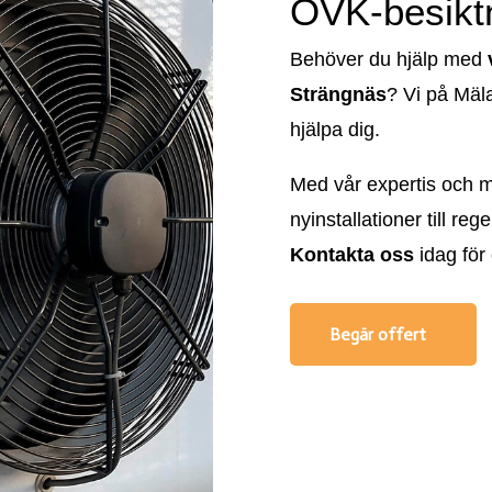
OVK-besiktn
Behöver du hjälp med
Strängnäs
? Vi på Mäla
hjälpa dig.
Med vår expertis och mo
nyinstallationer till re
Kontakta oss
idag för 
Begär offert