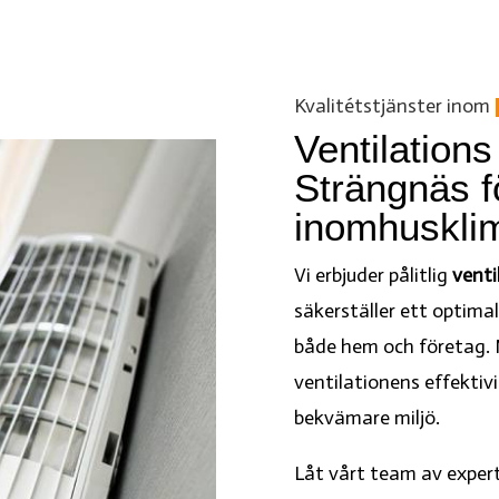
Kvalitétstjänster inom
Ventilations
Strängnäs fö
inomhusklim
Vi erbjuder pålitlig
venti
säkerställer ett optim
både hem och företag. 
ventilationens effektivite
bekvämare miljö.
Låt vårt team av expert