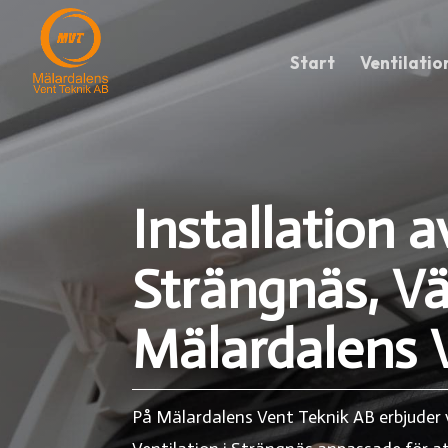
Start
Ventilatio
Installation a
Strängnäs, V
Mälardalens 
På Mälardalens Vent Teknik AB erbjuder v