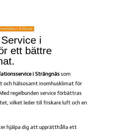
Ventilation & Klimat
 Service i
r ett bättre
at.
lationsservice i Strängnäs
som
alt och hälsosamt inomhusklimat för
Med regelbunden service förbättras
t, vilket leder till friskare luft och en
er hjälpa dig att upprätthålla ett