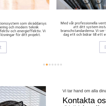
Ser
ion i Mälardalen garanterar vi
Vårt program för service och
och följer de senaste
att ditt system alltid funger
ilation fungerar optimalt från
kontroller och snabb servi
 och hållbart inomhusklimat.
problem innan
t
Vi tar hand om alla di
Kontakta oss