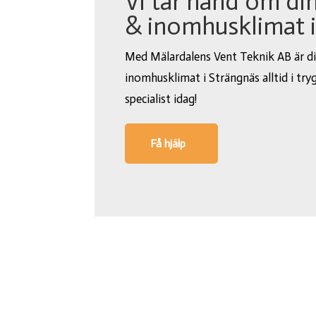
Vi tar hand om din
& inomhusklimat i
Med Mälardalens Vent Teknik AB är di
inomhusklimat i Strängnäs alltid i try
specialist idag!
Få hjälp